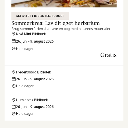
AKTIVITET I BIBLIOTEKSRUMMET
Sommerkrea: Lav dit eget herbarium
Brug sommerferien til at lave en bog med naturens materialer.
Nivå Mini-Bibliotek
26. juni - 9. august 2026
Hele dagen
Gratis
Fredensborg Bibliotek
Sommerkrea:
26. juni - 9. august 2026
Lav
Hele dagen
dit
Humlebæk Bibliotek
Sommerkrea:
eget
26. juni - 9. august 2026
Lav
Hele dagen
herbarium
dit