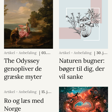
Artikel - Anbefaling
03.
Artikel - Anbefaling
30. juli
august 2026
2026
The Odyssey
Naturen bugner:
genopliver de
bøger til dig, der
græske myter
vil sanke
Artikel - Anbefaling
15. juli
2026
Ro og læs med
Norge