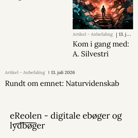
Artikel - Anbefaling
13. juli
2026
Kom i gang med:
A. Silvestri
Artikel - Anbefaling
13. juli 2026
Rundt om emnet: Naturvidenskab
eReolen - digitale ebøger og
lydbøger