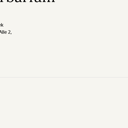
ek
lle 2,