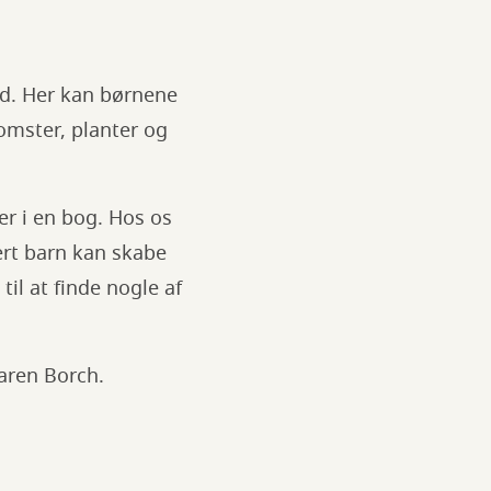
rd. Her kan børnene
omster, planter og
r i en bog. Hos os
vert barn kan skabe
il at finde nogle af
 Karen Borch.