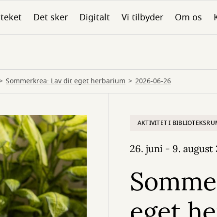
oteket
Det sker
Digitalt
Vi tilbyder
Om os
Sommerkrea: Lav dit eget herbarium
2026-06-26
AKTIVITET I BIBLIOTEKSR
26. juni - 9. august
Sommer
eget h