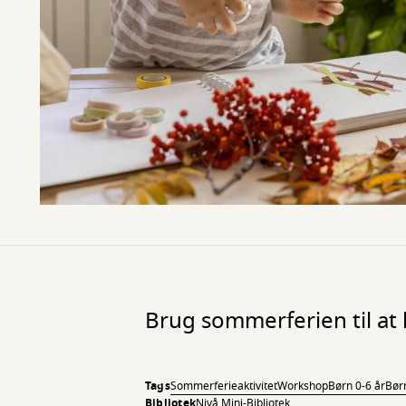
Brug sommerferien til at
Tags
Sommerferieaktivitet
Workshop
Børn 0-6 år
Bør
Bibliotek
Nivå Mini-Bibliotek