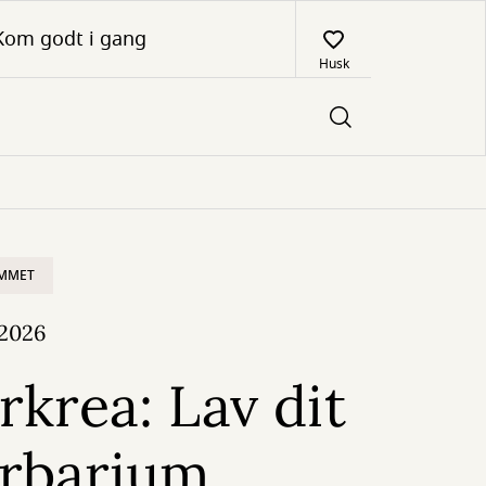
Kom godt i gang
Husk
UMMET
 2026
krea: Lav dit
erbarium