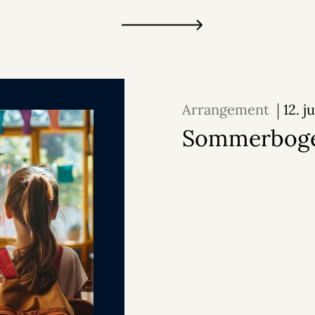
Arrangement
12. j
2026
Sommerboge