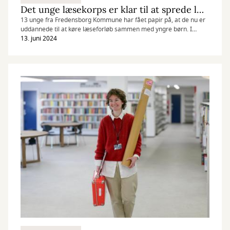
Det unge læsekorps er klar til at sprede læseglæde for børn og unge
13 unge fra Fredensborg Kommune har fået papir på, at de nu er
uddannede til at køre læseforløb sammen med yngre børn. I
projektet ”Det unge læsekorps” skal de hjælpe med at sprede
13. juni 2024
læselyst og styrke læseevner blandt kommunens skoleelever.