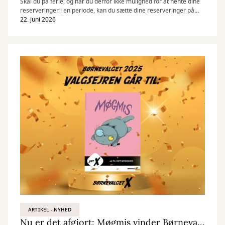
Skal du på ferie, og har du derfor ikke mulighed for at hente dine
reserveringer i en periode, kan du sætte dine reserveringer på
pause og stadig beholde din plads i reserveringskøen.
22. juni 2026
ARTIKEL - NYHED
Nu er det afgjort: Møgmis vinder Børnevalget 2025