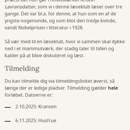
præcis det hun gør i hovedværket
Kristin
Lavransdatter
, som vi i denne læseklub læser over tre
gange. Det var bl.a. for denne, at hun som en af de
yngste nogensinde, og som blot den tredje kvinde,
vandt Nobelprisen i litteratur i 1928.
Så vær med til en læseklub, hvor vi sammen skal dykke
ned i et mammutværk, der stadig taler til tiden og
kalder på at blive diskuteret og læst.
Tilmelding
Du kan tilmelde dig via tilmeldingslinket øverst, så
længe der er ledige pladser. Tilmelding gælder
hele
forløbet. Datoerne er:
2.10.2025: Kransen
6.11.2025: Husfrue