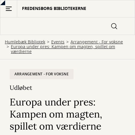
Gå
FREDENSBORG BIBLIOTEKERNE
til
hovedindhold
Humlebæk Bibliotek
Events
Arrangement - For voksne
Europa under pres: Kampen om magten, spillet om
værdierne
ARRANGEMENT - FOR VOKSNE
Udløbet
Europa under pres:
Kampen om magten,
spillet om værdierne