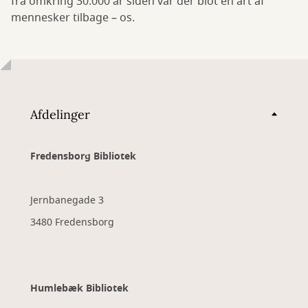
fra omkring 30.000 år siden var der blot én art af
mennesker tilbage – os.
Afdelinger
Fredensborg Bibliotek
Jernbanegade 3
3480 Fredensborg
Humlebæk Bibliotek