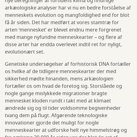
nye beregninger af fortidens klima og finurlige
arkæologiske analyser har vi nu en bedre forståelse af
menneskets evolution og mangfoldighed end for blot
få år siden. Det har medført at vores stamtræ for
arten ‘mennesket’ er blevet endnu mere forgrenet
med mange nyfundne menneskearter – og flere af
disse arter har endda overlevet indtil ret for nyligt,
evolutionært set.
Genetiske undersøgelser af forhistorisk DNA fortæller
os hvilke af de tidligere menneskearter der med
sikkerhed mødte hinanden, mens arkæologien
fortæller os om hvad de foretog sig. Storslåede og
nogle gange mislykkede migrationer bragte
mennesket kloden rundt i takt med at klimaet
ændrede sig og til tider voldsomme begivenheder
tvang dem på flugt. Afgørende teknologiske
innovationer gjorde det muligt for nogle
menneskearter at udforske helt nye himmelstrøg og