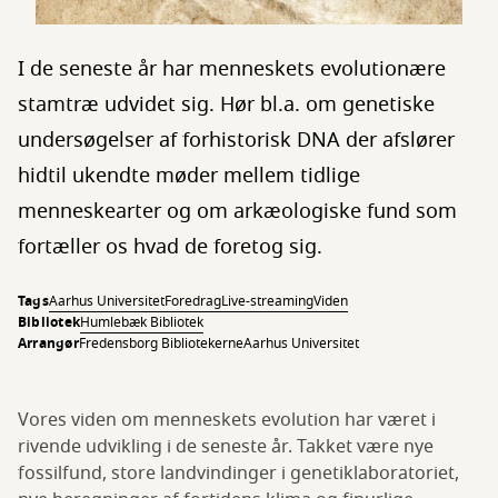
I de seneste år har menneskets evolutionære
stamtræ udvidet sig. Hør bl.a. om genetiske
undersøgelser af forhistorisk DNA der afslører
hidtil ukendte møder mellem tidlige
menneskearter og om arkæologiske fund som
fortæller os hvad de foretog sig.
Tags
Aarhus Universitet
Foredrag
Live-streaming
Viden
Bibliotek
Humlebæk Bibliotek
Arrangør
Fredensborg Bibliotekerne
Aarhus Universitet
Vores viden om menneskets evolution har været i
rivende udvikling i de seneste år. Takket være nye
fossilfund, store landvindinger i genetiklaboratoriet,