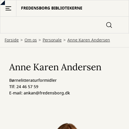
Gå
FREDENSBORG BIBLIOTEKERNE
til
hovedindhold
Forside
Om os
Personale
Anne Karen Andersen
Anne
Karen
Anne Karen Andersen
Andersen
Børnelitteraturformidler
Tlf: 24 46 57 59
E-mail: ankan@fredensborg.dk