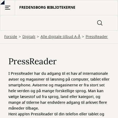
Gå
FREDENSBORG BIBLIOTEKERNE
til
hovedindhold
Forside
Digitalt
Alle digitale tilbud A-Å
PressReader
PressReader
PressReader
I PressReader har du adgang til et hav af internationale
aviser og magasiner til læsning på computer, tablet eller
smartphone. Aviserne og magasinerne er fra stort set
hele verden og på mange forskellige sprog. Man kan
vælge læsestof ud fra sprog, land eller kategori, og
mange af titlerne har endvidere adgang til arkivet flere
måneder tilbage.
Hent app’en PressReader til din telefon eller tablet og