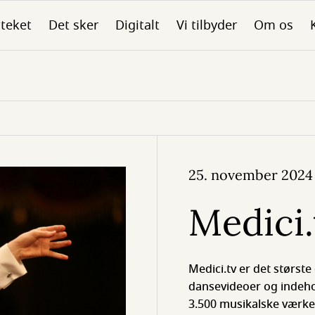
oteket
Det sker
Digitalt
Vi tilbyder
Om os
25. november 2024
Medici.
Medici.tv er det største
dansevideoer og indeho
3.500 musikalske værker 