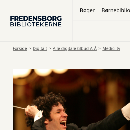
Gå
Bøger
Børnebibli
til
hovedindhold
Forside
Digitalt
Alle digitale tilbud A-Å
Medici.tv
Medici.tv