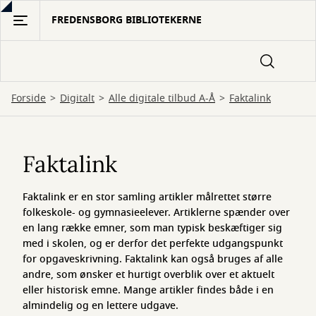
Gå
FREDENSBORG BIBLIOTEKERNE
til
hovedindhold
Forside
Digitalt
Alle digitale tilbud A-Å
Faktalink
Faktalink
Faktalink
Faktalink er en stor samling artikler målrettet større
folkeskole- og gymnasieelever. Artiklerne spænder over
en lang række emner, som man typisk beskæftiger sig
med i skolen, og er derfor det perfekte udgangspunkt
for opgaveskrivning. Faktalink kan også bruges af alle
andre, som ønsker et hurtigt overblik over et aktuelt
eller historisk emne. Mange artikler findes både i en
almindelig og en lettere udgave.