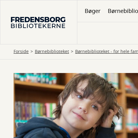
Gå
Bøger
Børnebibli
til
hovedindhold
Forside
Børnebiblioteket
Børnebiblioteket - for hele fam
Hvad
skal
jeg
læse?