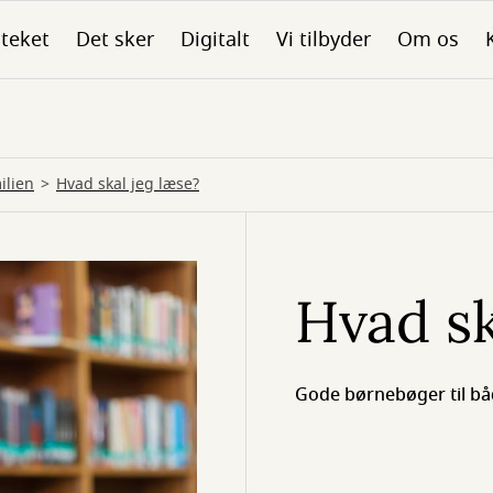
oteket
Det sker
Digitalt
Vi tilbyder
Om os
ilien
Hvad skal jeg læse?
Hvad sk
Gode børnebøger til bå