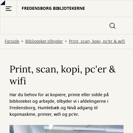
Gå
FREDENSBORG BIBLIOTEKERNE
til
hovedindhold
Forside
Biblioteket tilbyder
Print, scan, kopi, pc'er & wifi
Print,
scan,
Print, scan, kopi, pc'er &
kopi,
wifi
pc'er
Har du behov for at kopiere, printe eller sidde på
&
biblioteket og arbejde, tilbyder vi i afdelingerne i
wifi
Fredensborg, Humlebæk og Nivå adgang til
kopimaskine, printer, wifi og pc'er.