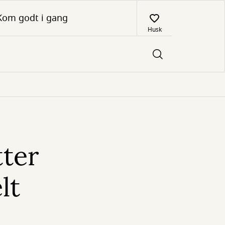
Kom godt i gang
Husk
tter
lt