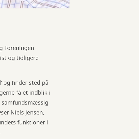
og Foreningen
st og tidligere
’ og finder sted på
rne få et indblik i
for samfundsmæssig
ser Niels Jensen,
ndets funktioner i
.