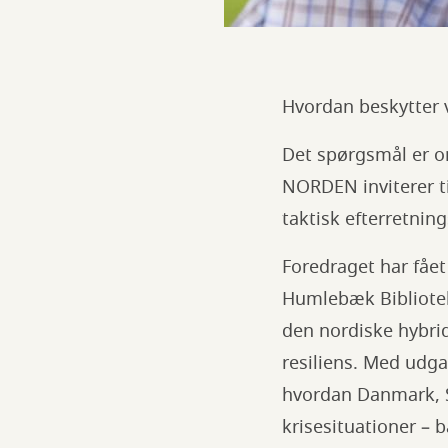
Hvordan beskytter v
Det spørgsmål er o
NORDEN inviterer ti
taktisk efterretning
Foredraget har fået
Humlebæk Bibliotek 
den nordiske hybri
resiliens. Med udga
hvordan Danmark, S
krisesituationer – 