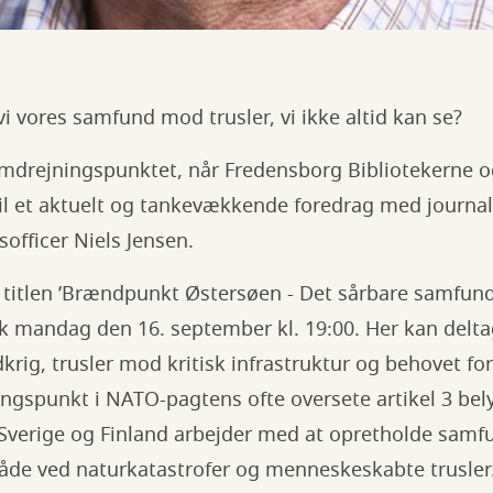
i vores samfund mod trusler, vi ikke altid kan se?
mdrejningspunktet, når Fredensborg Bibliotekerne 
l et aktuelt og tankevækkende foredrag med journali
sofficer Niels Jensen.
 titlen ’Brændpunkt Østersøen - Det sårbare samfund
mandag den 16. september kl. 19:00. Her kan deltage
dkrig, trusler mod kritisk infrastruktur og behovet 
ngspunkt i NATO-pagtens ofte oversete artikel 3 bely
verige og Finland arbejder med at opretholde samfu
både ved naturkatastrofer og menneskeskabte trusler