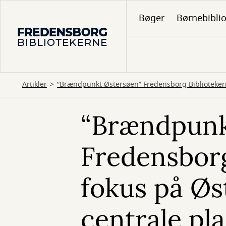
Gå
Bøger
Børnebibli
til
hovedindhold
Artikler
“Brændpunkt Østersøen” Fredensborg Bibliotekern
“Brændpunk
Fredensborg
fokus på Øs
centrale pl