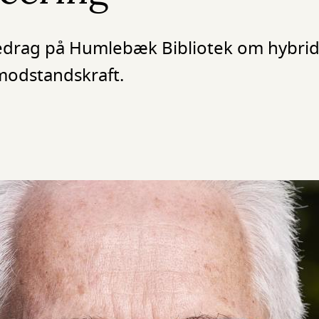
edrag på Humlebæk Bibliotek om hybridkr
 modstandskraft.