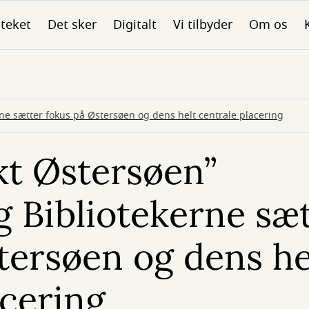
oteket
Det sker
Digitalt
Vi tilbyder
Om os
e sætter fokus på Østersøen og dens helt centrale placering
t Østersøen”
 Bibliotekerne sæ
tersøen og dens he
acering