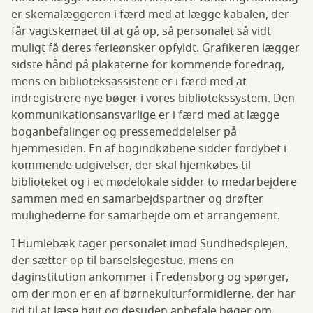
er skemalæggeren i færd med at lægge kabalen, der
får vagtskemaet til at gå op, så personalet så vidt
muligt få deres ferieønsker opfyldt. Grafikeren lægger
sidste hånd på plakaterne for kommende foredrag,
mens en biblioteksassistent er i færd med at
indregistrere nye bøger i vores bibliotekssystem. Den
kommunikationsansvarlige er i færd med at lægge
boganbefalinger og pressemeddelelser på
hjemmesiden. En af bogindkøbene sidder fordybet i
kommende udgivelser, der skal hjemkøbes til
biblioteket og i et mødelokale sidder to medarbejdere
sammen med en samarbejdspartner og drøfter
mulighederne for samarbejde om et arrangement.
I Humlebæk tager personalet imod Sundhedsplejen,
der sætter op til barselslegestue, mens en
daginstitution ankommer i Fredensborg og spørger,
om der mon er en af børnekulturformidlerne, der har
tid til at læse højt og desuden anbefale bøger om