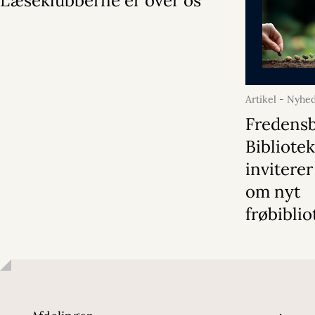
Læseklubberne er over os
Artikel - Nyhe
2026
Fredens
Bibliote
inviterer
om nyt
frøbiblio