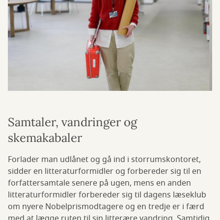
Samtaler, vandringer og
skemakabaler
Forlader man udlånet og gå ind i storrumskontoret,
sidder en litteraturformidler og forbereder sig til en
forfattersamtale senere på ugen, mens en anden
litteraturformidler forbereder sig til dagens læseklub
om nyere Nobelprismodtagere og en tredje er i færd
med at lægge ruten til sin litterære vandring. Samtidig