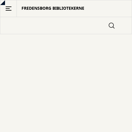
Gå
FREDENSBORG BIBLIOTEKERNE
til
hovedindhold