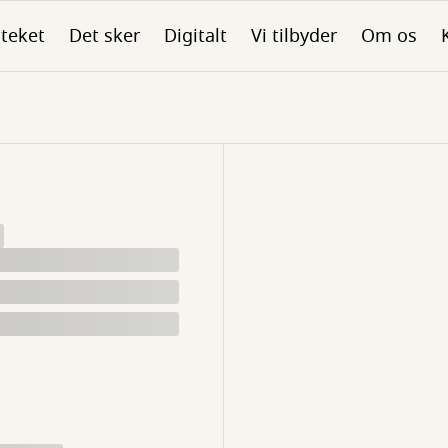
oteket
Det sker
Digitalt
Vi tilbyder
Om os