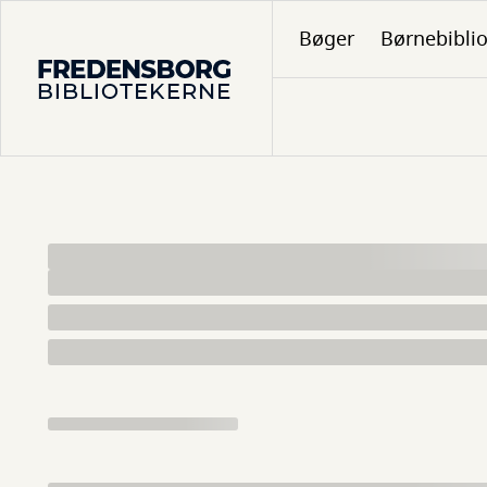
Gå
Bøger
Børnebibli
til
hovedindhold