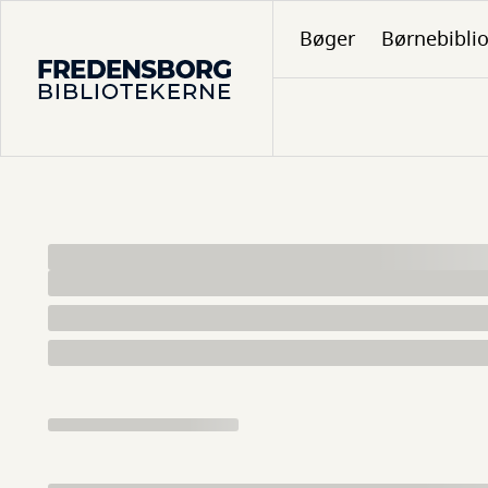
Gå
Bøger
Børnebibli
til
hovedindhold