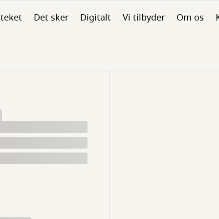
oteket
Det sker
Digitalt
Vi tilbyder
Om os