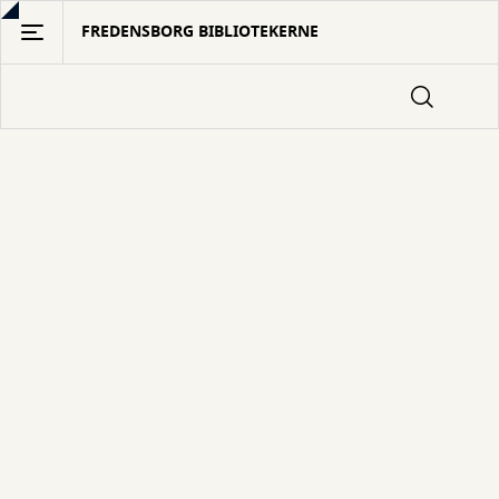
Gå
FREDENSBORG BIBLIOTEKERNE
til
hovedindhold