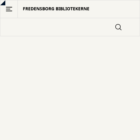
Gå
FREDENSBORG BIBLIOTEKERNE
til
hovedindhold