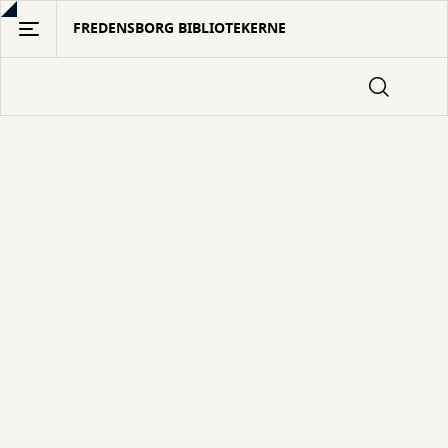
Gå
FREDENSBORG BIBLIOTEKERNE
til
hovedindhold