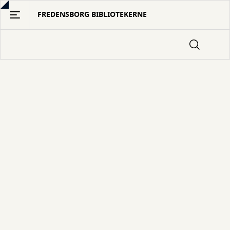
Gå
FREDENSBORG BIBLIOTEKERNE
til
hovedindhold