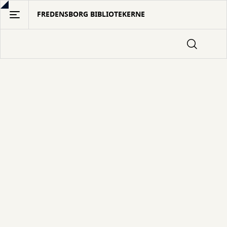
Gå
FREDENSBORG BIBLIOTEKERNE
til
hovedindhold