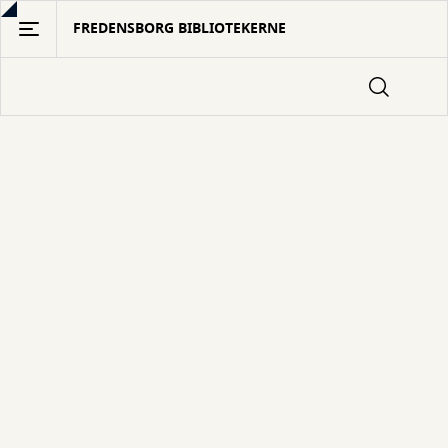
Gå
FREDENSBORG BIBLIOTEKERNE
til
hovedindhold