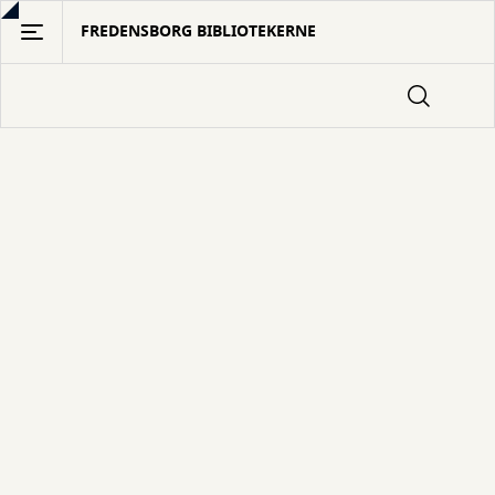
Gå
FREDENSBORG BIBLIOTEKERNE
til
hovedindhold