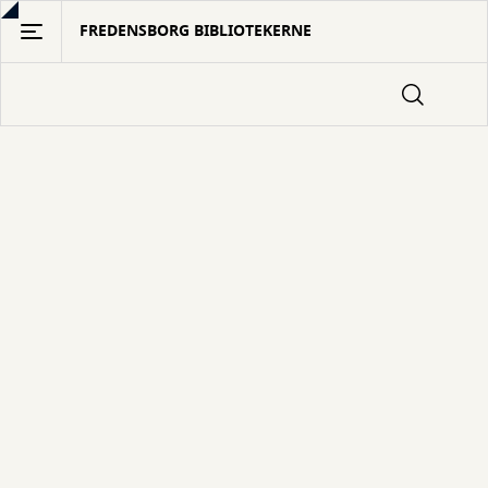
Gå
FREDENSBORG BIBLIOTEKERNE
til
hovedindhold