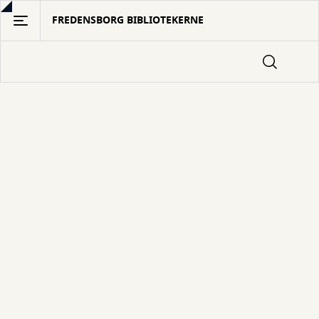
Gå
FREDENSBORG BIBLIOTEKERNE
til
hovedindhold