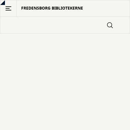
Gå
FREDENSBORG BIBLIOTEKERNE
til
hovedindhold