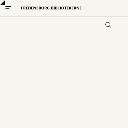
Gå
FREDENSBORG BIBLIOTEKERNE
til
hovedindhold