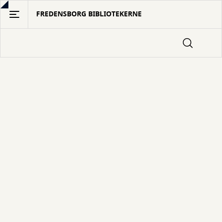
Gå
FREDENSBORG BIBLIOTEKERNE
til
hovedindhold