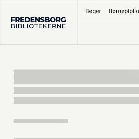
Gå
Bøger
Børnebibli
til
hovedindhold