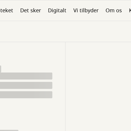
oteket
Det sker
Digitalt
Vi tilbyder
Om os