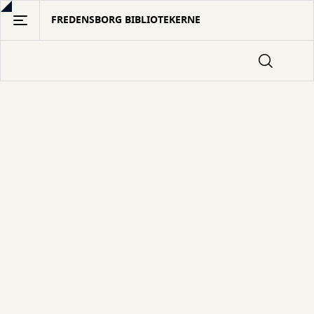
Gå
FREDENSBORG BIBLIOTEKERNE
til
hovedindhold