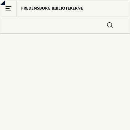
Gå
FREDENSBORG BIBLIOTEKERNE
til
hovedindhold