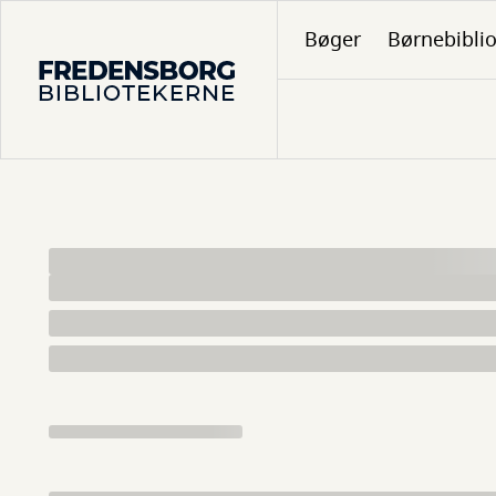
Gå
Bøger
Børnebibli
til
hovedindhold