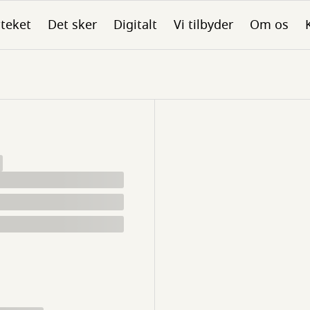
oteket
Det sker
Digitalt
Vi tilbyder
Om os