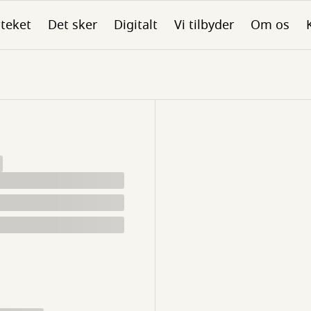
oteket
Det sker
Digitalt
Vi tilbyder
Om os