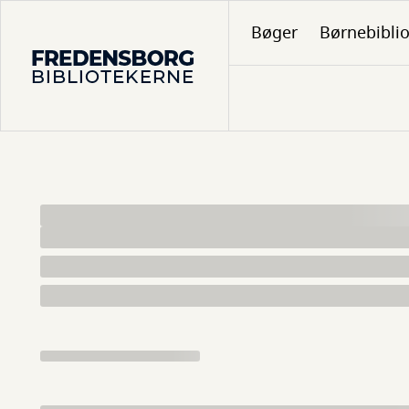
Gå
Bøger
Børnebibli
til
hovedindhold