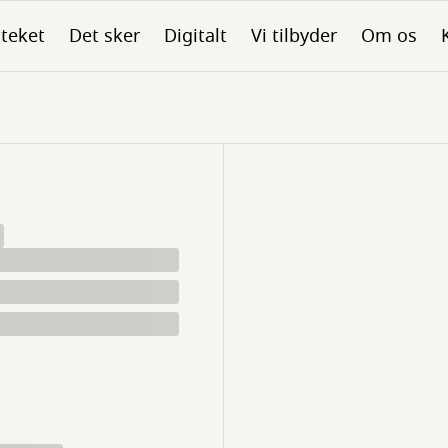
oteket
Det sker
Digitalt
Vi tilbyder
Om os