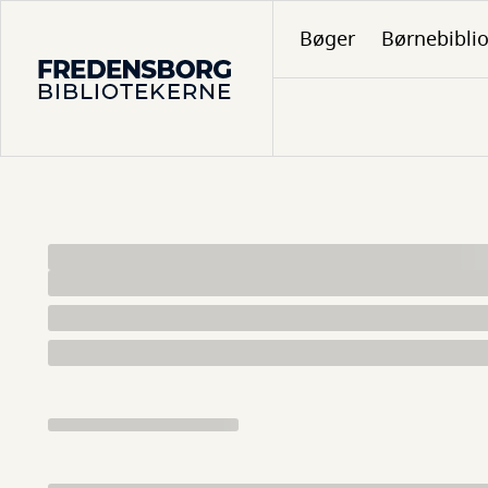
Gå
Bøger
Børnebibli
til
hovedindhold