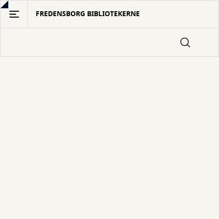
Gå
FREDENSBORG BIBLIOTEKERNE
til
hovedindhold