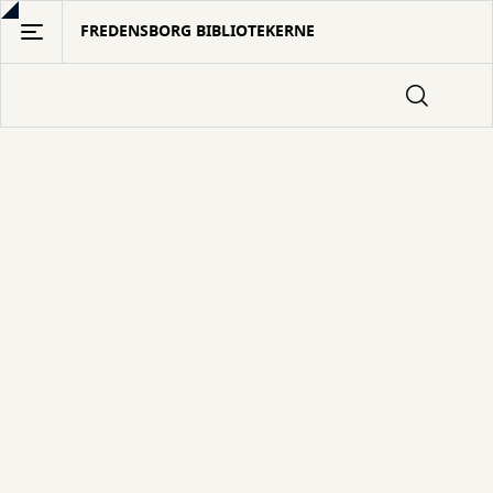
Gå
FREDENSBORG BIBLIOTEKERNE
til
hovedindhold