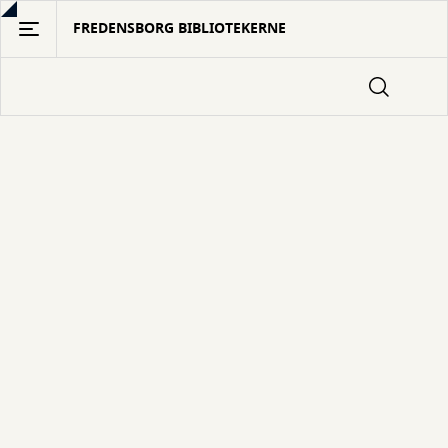
Gå
FREDENSBORG BIBLIOTEKERNE
til
hovedindhold