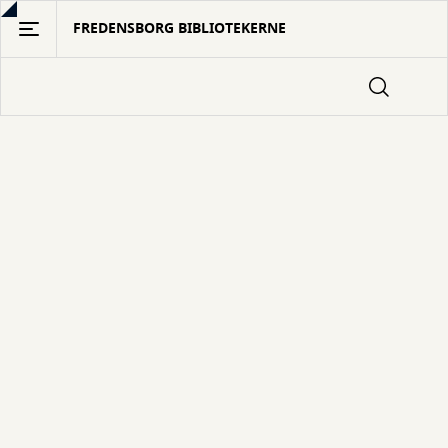
Gå
FREDENSBORG BIBLIOTEKERNE
til
hovedindhold