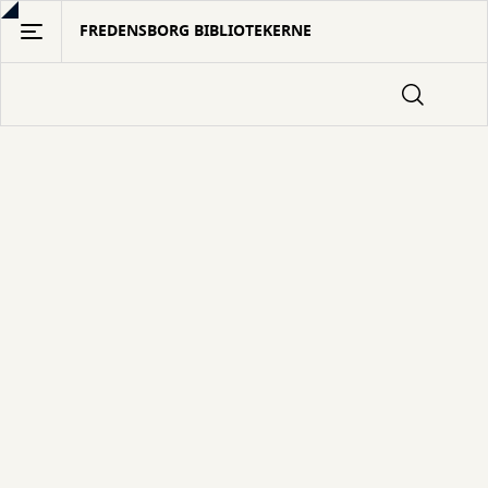
Gå
FREDENSBORG BIBLIOTEKERNE
til
hovedindhold