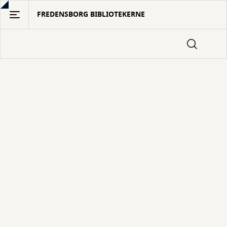
Gå
FREDENSBORG BIBLIOTEKERNE
til
hovedindhold