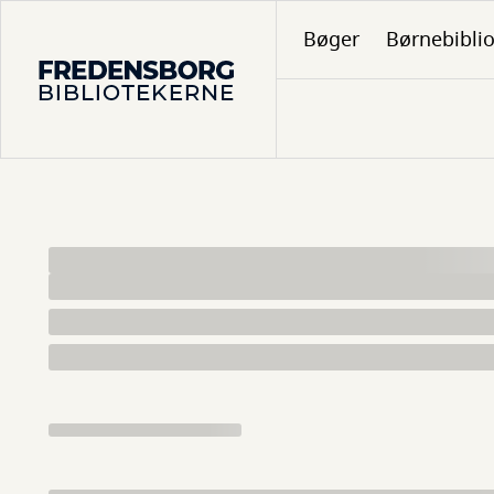
Gå
Bøger
Børnebibli
til
hovedindhold