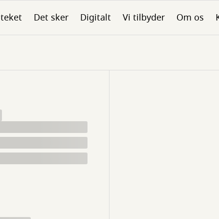
oteket
Det sker
Digitalt
Vi tilbyder
Om os