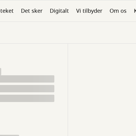
oteket
Det sker
Digitalt
Vi tilbyder
Om os