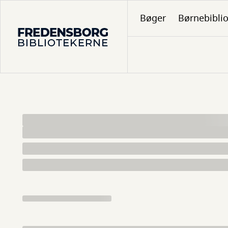
Gå
Bøger
Børnebibli
til
hovedindhold