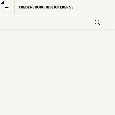
Gå
FREDENSBORG BIBLIOTEKERNE
til
hovedindhold