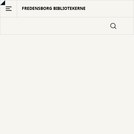
Gå
FREDENSBORG BIBLIOTEKERNE
til
hovedindhold