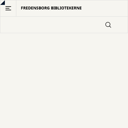
Gå
FREDENSBORG BIBLIOTEKERNE
til
hovedindhold