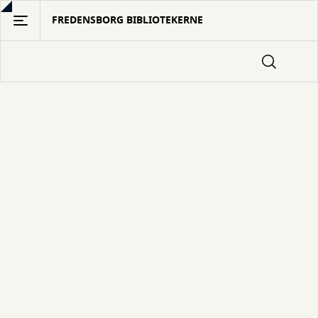
Gå
FREDENSBORG BIBLIOTEKERNE
til
hovedindhold