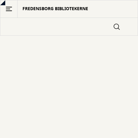
Gå
FREDENSBORG BIBLIOTEKERNE
til
hovedindhold