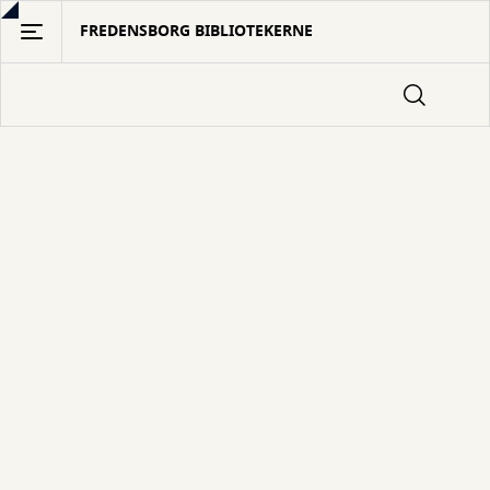
Gå
FREDENSBORG BIBLIOTEKERNE
til
hovedindhold